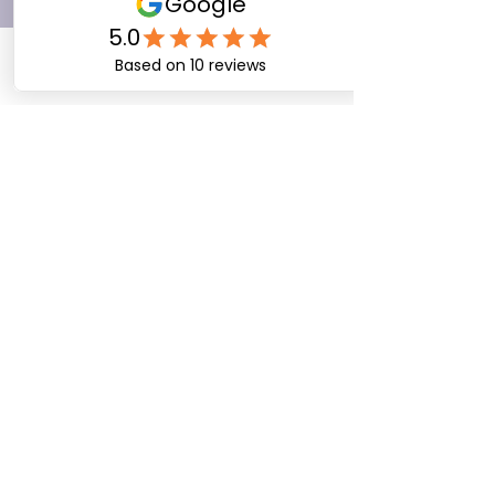
Kontakt
📍 Adresse: Leuengasse 3, 8142
Uitikon
📞 Telefon:
+41 44 400 22 80
📱 Mobil:
+41 79 899 22 80
✉️ E-Mail:
jelena.farkas@hin.ch
Öffnungszeiten
Mo-Fr
08:00 - 17:30
Samstag
10:00 -13:00
Termine nach Vereinbarung möglich
Online Termine